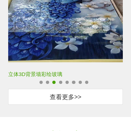
立体3D背景墙彩绘玻璃
白
查看更多>>