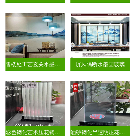
售楼处工艺玄关水墨山水画玻璃
屏风隔断水墨画玻璃
彩色钢化艺术压花钢化玻璃
油砂钢化半透明压花玻璃