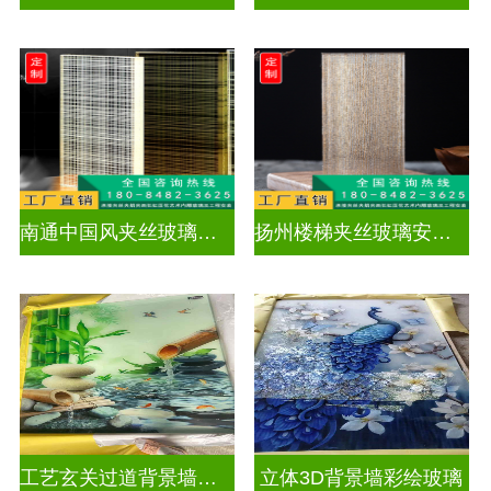
南通中国风夹丝玻璃销售
扬州楼梯夹丝玻璃安装电话
工艺玄关过道背景墙画UV打印加工
立体3D背景墙彩绘玻璃