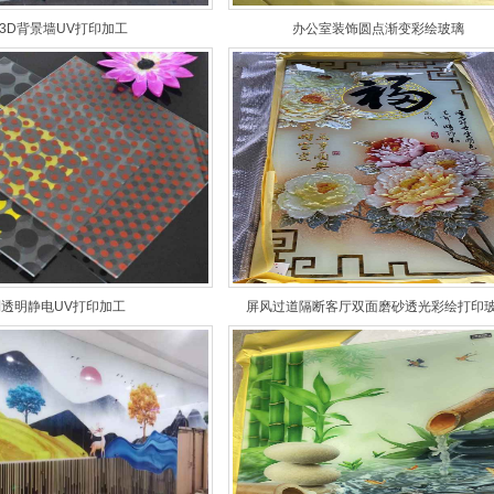
3D背景墙UV打印加工
办公室装饰圆点渐变彩绘玻璃
透明静电UV打印加工
屏风过道隔断客厅双面磨砂透光彩绘打印