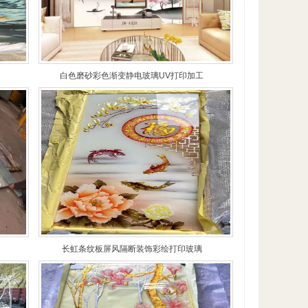
白色磨砂彩色渐变静电玻璃UV打印加工
长虹条纹板屏风隔断装饰彩绘打印玻璃