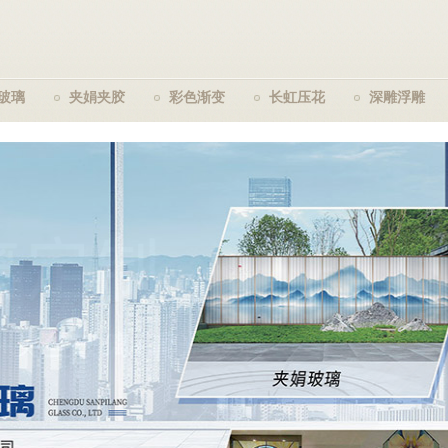
玻璃
夹娟夹胶
彩色渐变
长虹压花
深雕浮雕