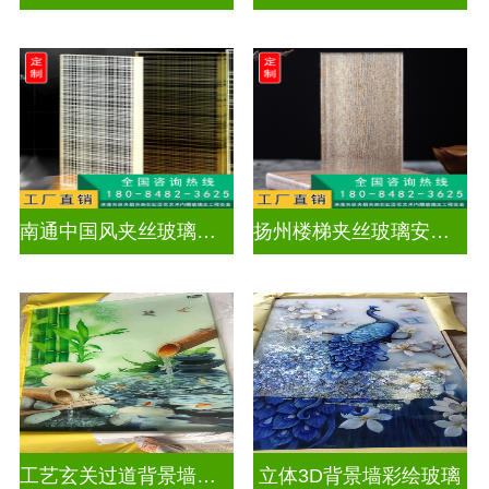
南通中国风夹丝玻璃销售
扬州楼梯夹丝玻璃安装电话
工艺玄关过道背景墙画UV打印加工
立体3D背景墙彩绘玻璃