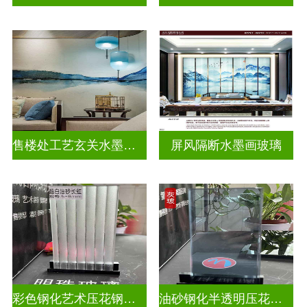
售楼处工艺玄关水墨山水画玻璃
屏风隔断水墨画玻璃
彩色钢化艺术压花钢化玻璃
油砂钢化半透明压花玻璃