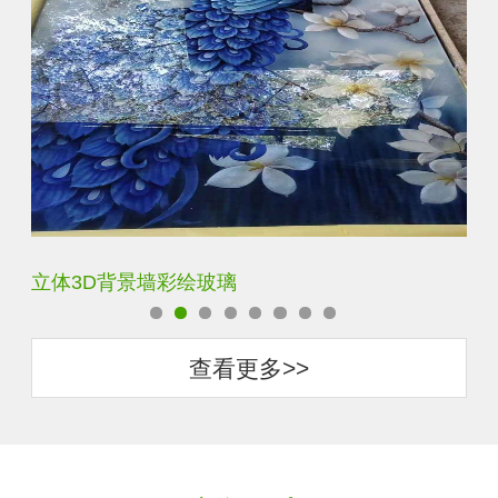
立体3D背景墙彩绘玻璃
白
查看更多>>