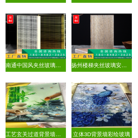
南通中国风夹丝玻璃销售
扬州楼梯夹丝玻璃安装电话
工艺玄关过道背景墙画UV打印加工
立体3D背景墙彩绘玻璃