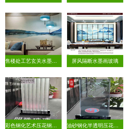
售楼处工艺玄关水墨山水画玻璃
屏风隔断水墨画玻璃
彩色钢化艺术压花钢化玻璃
油砂钢化半透明压花玻璃