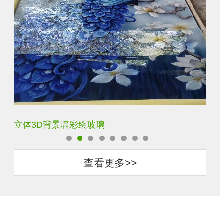
立体3D背景墙彩绘玻璃
白
查看更多>>