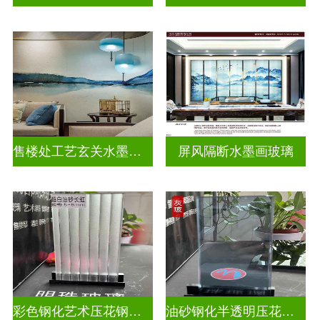
售楼处工艺玄关水墨山水画玻璃
屏风隔断水墨画玻璃
彩色钢化艺术压花钢化玻璃
油砂钢化半透明压花玻璃