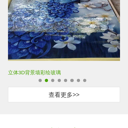
立体3D背景墙彩绘玻璃
白
查看更多>>