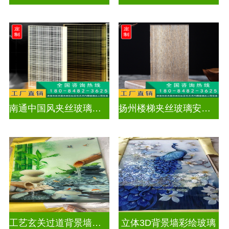
南通中国风夹丝玻璃销售
扬州楼梯夹丝玻璃安装电话
工艺玄关过道背景墙画UV打印加工
立体3D背景墙彩绘玻璃