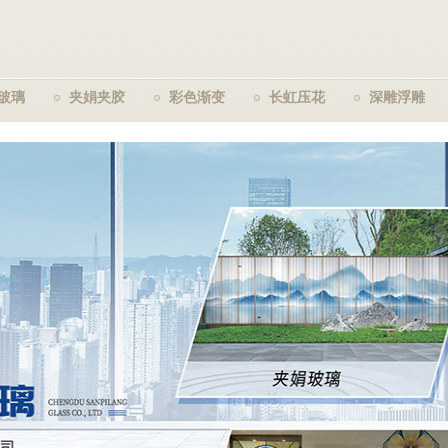
玻璃
夹娟夹胶
彩色渐变
长虹压花
深雕浮雕