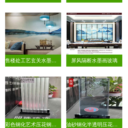
售楼处工艺玄关水墨山水画玻璃
屏风隔断水墨画玻璃
彩色钢化艺术压花钢化玻璃
油砂钢化半透明压花玻璃