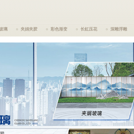
玻璃
夹娟夹胶
彩色渐变
长虹压花
深雕浮雕