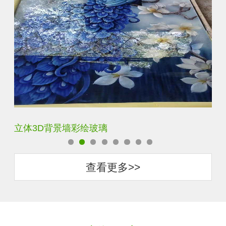
立体3D背景墙彩绘玻璃
白
查看更多>>