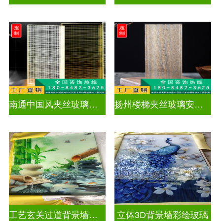
南通中国风夹丝玻璃销售
扬州楼梯夹丝玻璃安装电话
工艺玄关过道背景墙画UV打印加工
立体3D背景墙彩绘玻璃