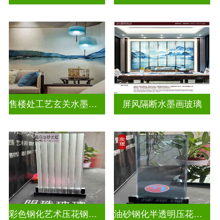
售楼处工艺玄关水墨山水画玻璃
屏风隔断水墨画玻璃
彩色钢化艺术压花钢化玻璃
油砂钢化半透明压花玻璃