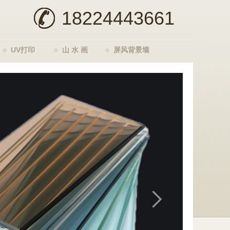
18224443661
UV打印
山 水 画
屏风背景墙