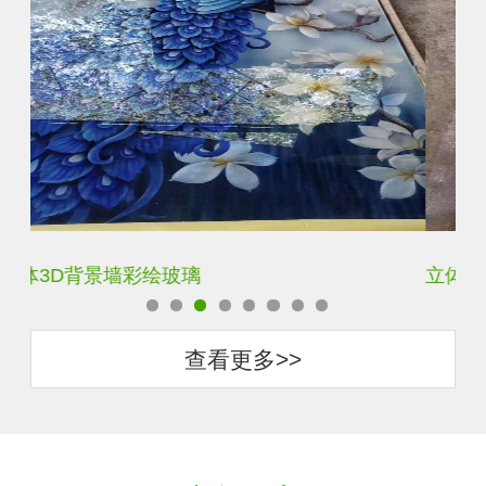
立体3D背景墙彩绘玻璃
白
查看更多>>