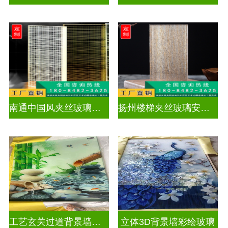
南通中国风夹丝玻璃销售
扬州楼梯夹丝玻璃安装电话
工艺玄关过道背景墙画UV打印加工
立体3D背景墙彩绘玻璃