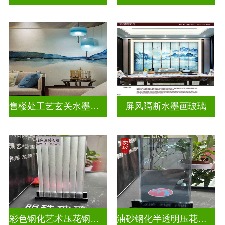
售楼处工艺玄关水墨山水画玻璃
屏风隔断水墨画玻璃
彩色钢化艺术压花钢化玻璃
油砂钢化半透明压花玻璃